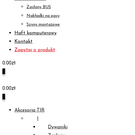
Zasłony BUS
Nakładki na pasy
Szyny montażowe
Haft komputerowy
Kontakt
Zapytaj o produkt
0.00
zł
0
0.00
zł
0
Akcesoria TIR
1
Dywaniki