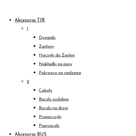
Skip
to
Akcesoria TIR
content
1
Dywaniki
Zasłony
Haczyki do Zasłon
Nakładki na pasy
Pokrowce na siedzenia
2
Cokoły
Boczki ozdobne
Boczki na drzwi
Proporczyki
Poprzeczki
Akcesoria BUS