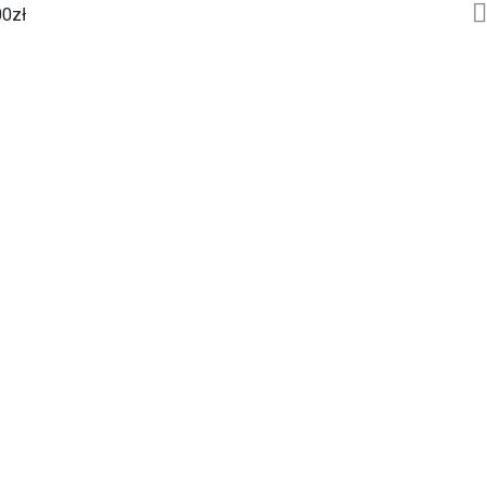
00
zł