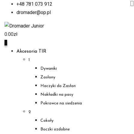
+48 781 073 912
dromader@op.pl
0.00
zł
0
Akcesoria TIR
1
Dywaniki
Zasłony
Haczyki do Zasłon
Nakładki na pasy
Pokrowce na siedzenia
2
Cokoły
Boczki ozdobne