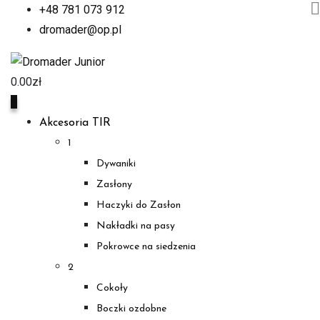
+48 781 073 912
dromader@op.pl
0.00
zł
0
Akcesoria TIR
1
Dywaniki
Zasłony
Haczyki do Zasłon
Nakładki na pasy
Pokrowce na siedzenia
2
Cokoły
Boczki ozdobne