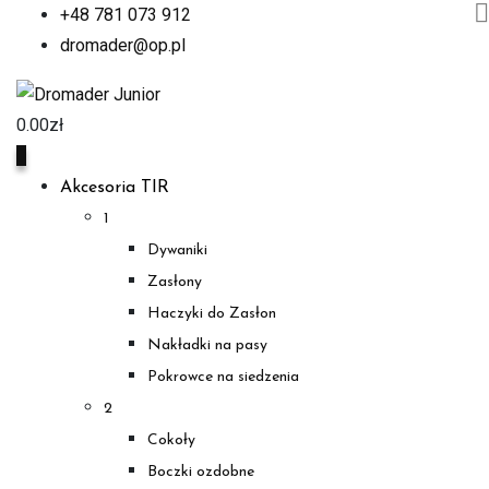
+48 781 073 912
dromader@op.pl
0.00
zł
0
Akcesoria TIR
1
Dywaniki
Zasłony
Haczyki do Zasłon
Nakładki na pasy
Pokrowce na siedzenia
2
Cokoły
Boczki ozdobne