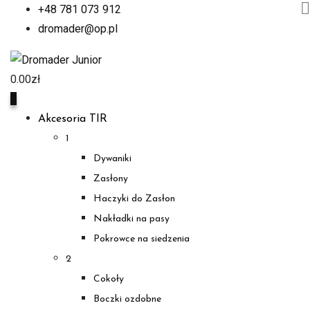
+48 781 073 912
dromader@op.pl
0.00
zł
0
Akcesoria TIR
1
Dywaniki
Zasłony
Haczyki do Zasłon
Nakładki na pasy
Pokrowce na siedzenia
2
Cokoły
Boczki ozdobne