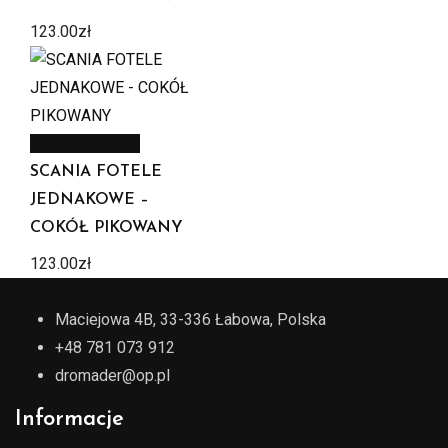
123.00
zł
Zobacz produkt
SCANIA FOTELE
JEDNAKOWE –
COKÓŁ PIKOWANY
123.00
zł
Maciejowa 4B, 33-336 Łabowa, Polska
+48 781 073 912
dromader@op.pl
Informacje