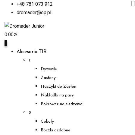
+48 781 073 912
dromader@op.pl
0.00
zł
0
Akcesoria TIR
1
Dywaniki
Zasłony
Haczyki do Zasłon
Nakładki na pasy
Pokrowce na siedzenia
2
Cokoły
Boczki ozdobne