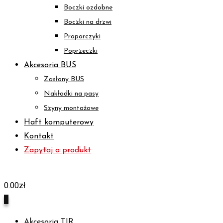
Boczki ozdobne
Boczki na drzwi
Proporczyki
Poprzeczki
Akcesoria BUS
Zasłony BUS
Nakładki na pasy
Szyny montażowe
Haft komputerowy
Kontakt
Zapytaj o produkt
0.00
zł
0
Akcesoria TIR