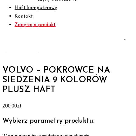
Haft komputerowy
Kontakt
Zapytaj o produkt
Zo
VOLVO – POKROWCE NA
SIEDZENIA 9 KOLORÓW
PLUSZ HAFT
200.00
zł
Wybierz parametry produktu.