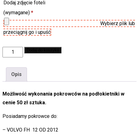
Dodaj zdjęcie foteli
(wymagane)
*
Wybierz plik lub
przeciągnij go i upuść
VOLVO
Dodaj do koszyka
-
POKROWCE
Opis
NA
SIEDZENIA
Możliwość wykonania pokrowców na podłokietniki w
9
cenie 50 zł sztuka.
KOLORÓW
PLUSZ
Posiadamy pokrowce do:
HAFT
quantity
– VOLVO FH 12 OD 2012