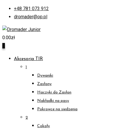
Skip
+48 781 073 912
to
dromader@op.pl
content
0.00
zł
0
Akcesoria TIR
1
Dywaniki
Zasłony
Haczyki do Zasłon
Nakładki na pasy
Pokrowce na siedzenia
2
Cokoły