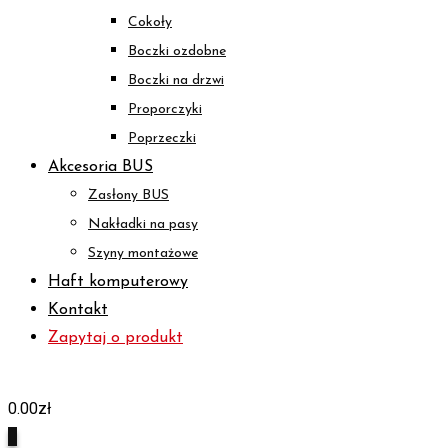
Cokoły
Boczki ozdobne
Boczki na drzwi
Proporczyki
Poprzeczki
Akcesoria BUS
Zasłony BUS
Nakładki na pasy
Szyny montażowe
Haft komputerowy
Kontakt
Zapytaj o produkt
0.00
zł
0