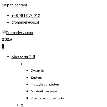
Skip to content
+48 781 073 912
dromader@op.pl
0.00
zł
0
Akcesoria TIR
1
Dywaniki
Zasłony
Haczyki do Zasłon
Nakładki na pasy
Pokrowce na siedzenia
2