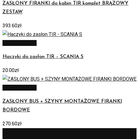
ZASŁONY FIRANKI do kabin TIR komplet BRĄZOWY
ZESTAW
393.60
zł
Zobacz produkt
Haczyki do zasłon TIR – SCANIA S
20.00
zł
Zobacz produkt
ZASŁONY BUS + SZYNY MONTAŻOWE FIRANKI
BORDOWE
270.60
zł