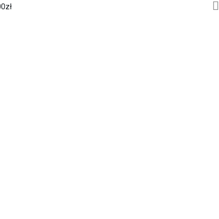
00
zł