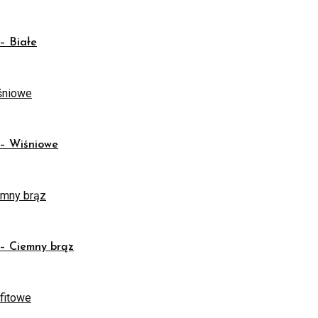
 Białe
 Wiśniowe
 Ciemny brąz